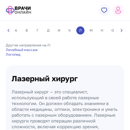
ВРАЧИ
ОНЛАЙН
А
В
Г
Д
И
К
Л
М
Н
О
П
Другие направления на Л:
Лечебный массаж
Логопед
Лазерный хирург
Лазерный хирург — это специалист,
использующий в своей работе лазерные
технологии. Он должен обладать знаниями в
области медицины, оптики, электроники и уметь
работать с лазерным оборудованием. Лазерные
хирурги проводят операции различной
сложности, включая коррекцию зрения,