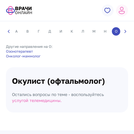
ВРАЧИ
ОНЛАЙН
А
В
Г
Д
И
К
Л
М
Н
О
П
Другие направления на О:
Озонотерапевт
Онколог-маммолог
Окулист (офтальмолог)
Остались вопросы по теме - воспользуйтесь
услугой телемедицины.