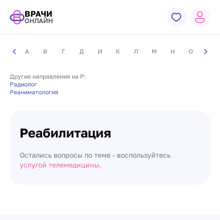
ВРАЧИ
ОНЛАЙН
А
В
Г
Д
И
К
Л
М
Н
О
П
Другие направления на Р:
Радиолог
Реаниматология
Реабилитация
Остались вопросы по теме - воспользуйтесь
услугой телемедицины.