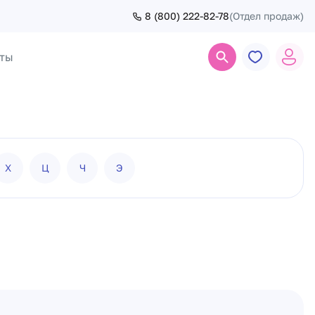
8 (800) 222-82-78
(Отдел продаж)
ты
Поиск
Х
Ц
Ч
Э