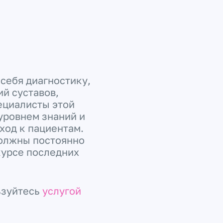
себя диагностику,
й суставов,
ециалисты этой
уровнем знаний и
ход к пациентам.
должны постоянно
курсе последних
ьзуйтесь
услугой