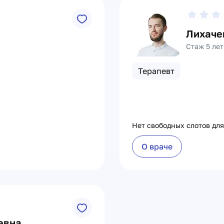
Лихаче
Стаж 5 лет
Терапевт
Нет свободных слотов для
О враче
евна