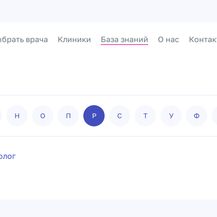
брать врача
Клиники
База знаний
О нас
Контак
Н
О
П
Р
С
Т
У
Ф
олог