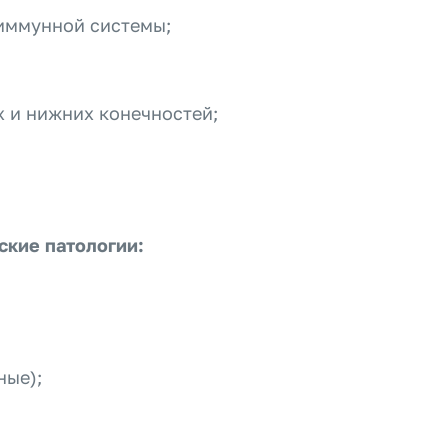
 иммунной системы;
х и нижних конечностей;
кие патологии:
ные);