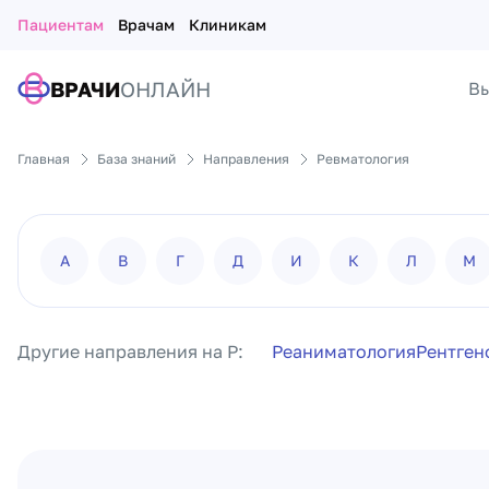
Пациентам
Врачам
Клиникам
ВРАЧИ
ОНЛАЙН
Вы
Главная
База знаний
Направления
Ревматология
А
В
Г
Д
И
К
Л
М
Другие направления на Р:
Реаниматология
Рентген