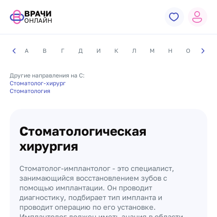
ВРАЧИ
ОНЛАЙН
А
В
Г
Д
И
К
Л
М
Н
О
П
Другие направления на С:
Стоматолог-хирург
Стоматология
Стоматологическая
хирургия
Стоматолог-имплантолог - это специалист,
занимающийся восстановлением зубов с
помощью имплантации. Он проводит
диагностику, подбирает тип импланта и
проводит операцию по его установке.
Имплантолог должен иметь знания в области