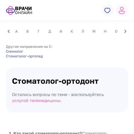
ВРАЧИ
ОНЛАЙН
А
В
Г
Д
И
К
Л
М
Н
О
П
Другие направления на С:
Сомнолог
Стоматолог-ортопед
Стоматолог-ортодонт
Остались вопросы по теме - воспользуйтесь
услугой телемедицины.
1. Кто такой стоматолог-ортодонт?
Стоматолог-