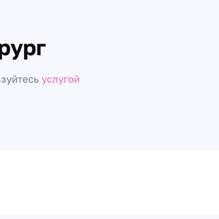
рург
ьзуйтесь
услугой