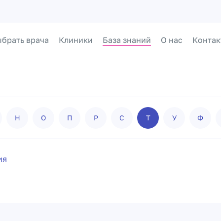
брать врача
Клиники
База знаний
О нас
Контак
Н
О
П
Р
С
Т
У
Ф
ия