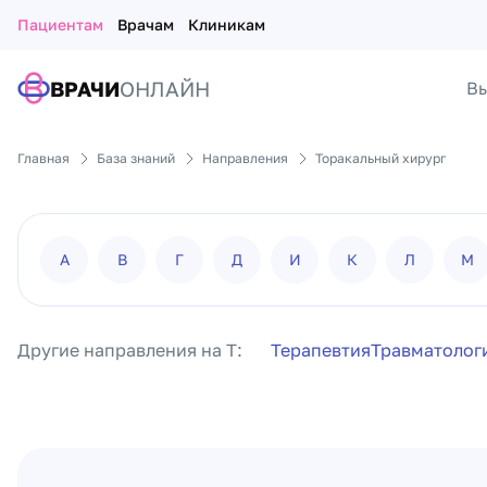
Пациентам
Врачам
Клиникам
ВРАЧИ
ОНЛАЙН
Вы
Главная
База знаний
Направления
Торакальный хирург
А
В
Г
Д
И
К
Л
М
Другие направления на Т:
Терапевтия
Травматолог