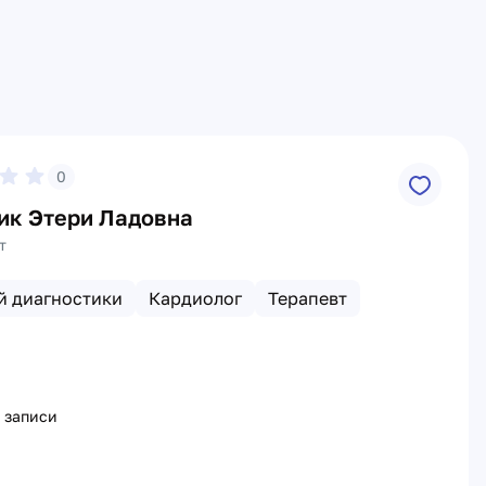
0
ик Этери Ладовна
т
й диагностики
Кардиолог
Терапевт
 записи