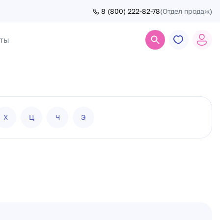
8 (800) 222-82-78
(Отдел продаж)
ты
Поиск
Х
Ц
Ч
Э