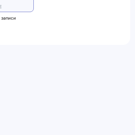
Е
 записи