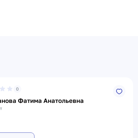
0
анова Фатима Анатольевна
т