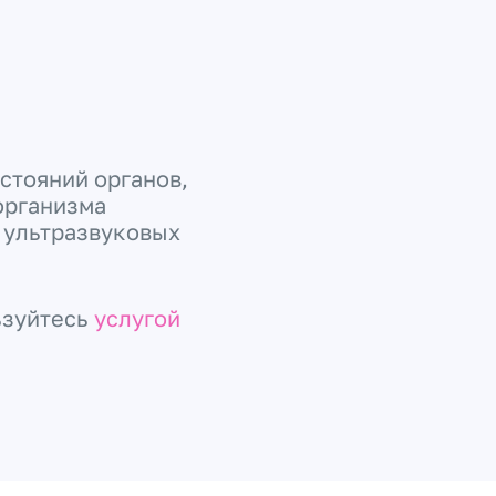
стояний органов,
 организма
 ультразвуковых
ьзуйтесь
услугой