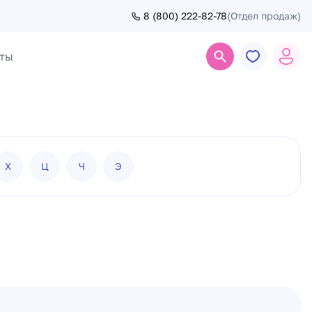
8 (800) 222-82-78
(Отдел продаж)
ты
Поиск
Х
Ц
Ч
Э