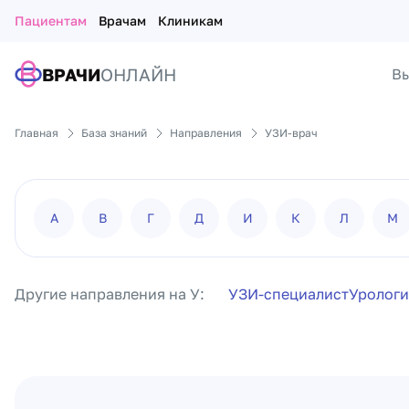
Пациентам
Врачам
Клиникам
ВРАЧИ
ОНЛАЙН
Вы
Главная
База знаний
Направления
УЗИ-врач
А
В
Г
Д
И
К
Л
М
Другие направления на У:
УЗИ-специалист
Урологи