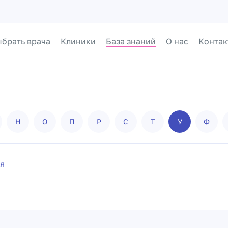
брать врача
Клиники
База знаний
О нас
Контак
Н
О
П
Р
С
Т
У
Ф
я