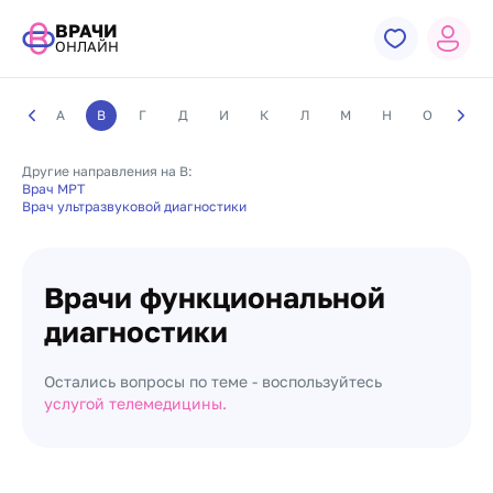
ВРАЧИ
ОНЛАЙН
А
В
Г
Д
И
К
Л
М
Н
О
П
Другие направления на В:
Врач МРТ
Врач ультразвуковой диагностики
Врачи функциональной
диагностики
Остались вопросы по теме - воспользуйтесь
услугой телемедицины.