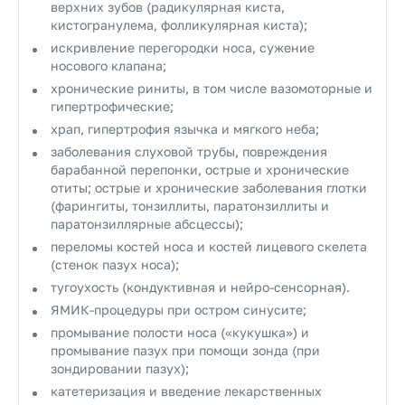
верхних зубов (радикулярная киста,
кистогранулема, фолликулярная киста);
искривление перегородки носа, сужение
носового клапана;
хронические риниты, в том числе вазомоторные и
гипертрофические;
храп, гипертрофия язычка и мягкого неба;
заболевания слуховой трубы, повреждения
барабанной перепонки, острые и хронические
отиты; острые и хронические заболевания глотки
(фарингиты, тонзиллиты, паратонзиллиты и
паратонзиллярные абсцессы);
переломы костей носа и костей лицевого скелета
(стенок пазух носа);
тугоухость (кондуктивная и нейро-сенсорная).
ЯМИК-процедуры при остром синусите;
промывание полости носа («кукушка») и
промывание пазух при помощи зонда (при
зондировании пазух);
катетеризация и введение лекарственных