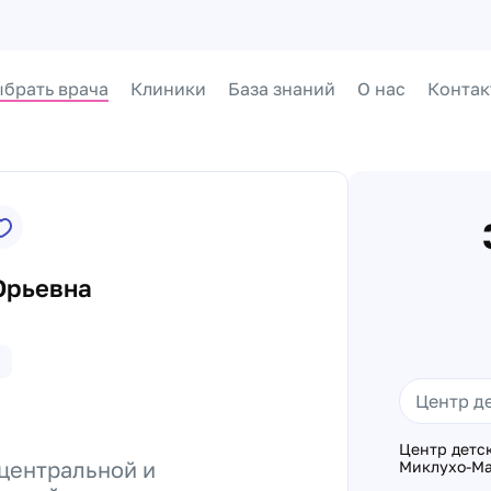
брать врача
Клиники
База знаний
О нас
Контак
Юрьевна
Центр детс
 центральной и
Миклухо-Ма