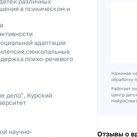
детей различных
шения в психическом и
а
активности
социальной адаптации
пилепсия,синкопальные
адержка психо-речевого
Нажимая на
обработку 
Работает п
е дело", Курский
Центр детс
НейроСпект
верситет
ой научно-
Отзывы о в