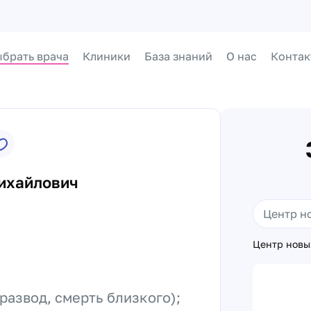
брать врача
Клиники
База знаний
О нас
Контак
ихайлович
Центр новы
азвод, смерть близкого);