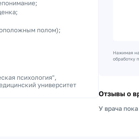
епонимание;
ценка;
ивоположным полом);
Нажимая на
обработку 
ская психология",
едицинский университет
Отзывы о в
У врача пока