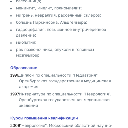
бессонница;
менингит, миелит, полиомиелит;
мигрень, невралгия, рассеянный склероз;
болезнь Паркинсона, Альцгеймера;
гидроцефалия, повышенное внутричерепное
давление;
миопатия;
рак позвоночника, опухоли в головном
мозге&nbsp
Образование
1996
Диплом по специальности "Педиатрия",
Оренбургская государственная медицинская
академия
1997
Интернатура по специальности "Неврология",
Оренбургская государственная медицинская
академия
Курсы повышения квалификации
2009
"Неврология", Московский областной научно-