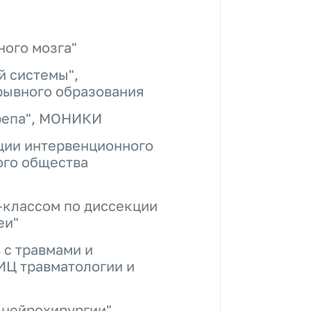
ного мозга"
й системы",
рывного образования
ерепа", МОНИКИ
ации интервенционного
ого общества
р-классом по диссекции
еи"
 с травмами и
ИЦ травматологии и
 нейрохирургии"