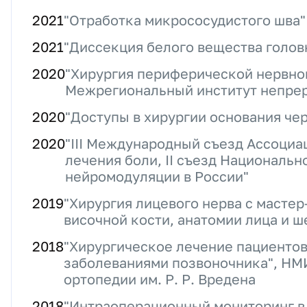
2021
"Отработка микрососудистого шва"
2021
"Диссекция белого вещества голов
2020
"Хирургия периферической нервно
Межрегиональный институт непре
2020
"Доступы в хирургии основания ч
2020
"III Международный съезд Ассоци
лечения боли, II съезд Национальн
нейромодуляции в России"
2019
"Хирургия лицевого нерва с масте
височной кости, анатомии лица и ш
2018
"Хирургическое лечение пациентов
заболеваниями позвоночника", НМ
ортопедии им. Р. Р. Вредена
2018
"Интраоперационный мониторинг в