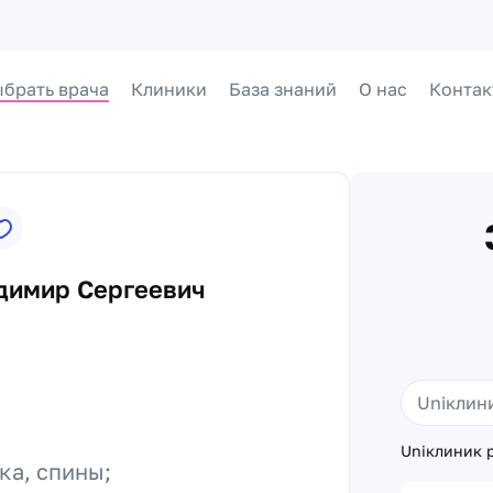
брать врача
Клиники
База знаний
О нас
Контак
димир Сергеевич
Uniклиник р
ка, спины;