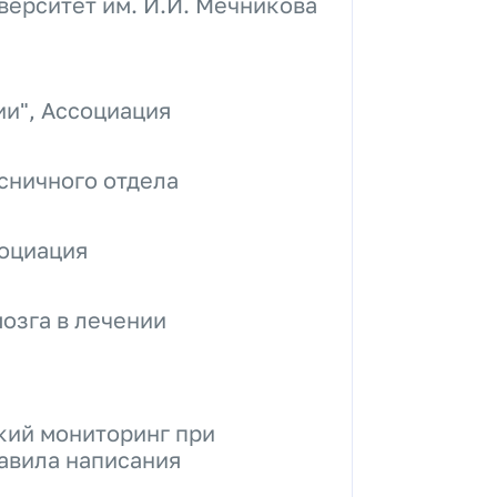
ерситет им. И.И. Мечникова
и", Ассоциация
сничного отдела
социация
мозга в лечении
кий мониторинг при
авила написания