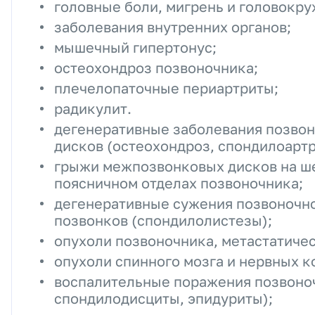
головные боли, мигрень и головокру
заболевания внутренних органов;
мышечный гипертонус;
остеохондроз позвоночника;
плечелопаточные периартриты;
радикулит.
дегенеративные заболевания позво
дисков (остеохондроз, спондилоартр
грыжи межпозвонковых дисков на ше
поясничном отделах позвоночника;
дегенеративные сужения позвоночно
позвонков (спондилолистезы);
опухоли позвоночника, метастатиче
опухоли спинного мозга и нервных к
воспалительные поражения позвоно
спондилодисциты, эпидуриты);