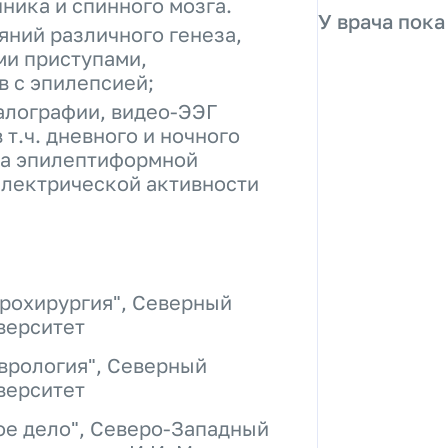
ника и спинного мозга.
У врача пока
яний различного генеза,
ми приступами,
 с эпилепсией;
алографии, видео-ЭЭГ
 т.ч. дневного и ночного
ка эпилептиформной
электрической активности
рохирургия", Северный
верситет
врология", Северный
верситет
ое дело", Северо-Западный