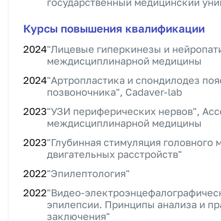
государственный медицинский унив
Курсы повышения квалификации
2024
"Лицевые гиперкинезы и нейропати
междисциплинарной медицины
2024
"Артропластика и спондилодез поя
позвоночника", Cadaver-lab
2023
"УЗИ периферических нервов", Ас
междисциплинарной медицины
2023
"Глубинная стимуляция головного 
двигательных расстройств"
2022
"Эпилептология"
2022
"Видео-электроэнцефалографичес
эпилепсии. Принципы анализа и пр
заключения"