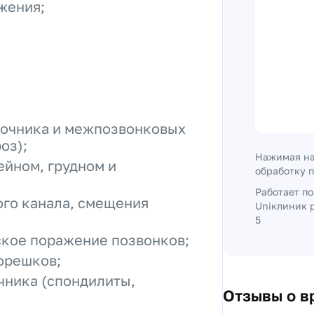
жения;
ночника и межпозвонковых
оз);
Нажимая на
йном, грудном и
обработку 
Работает п
го канала, смещения
Uniклиник р
5
ское поражение позвонков;
орешков;
чника (спондилиты,
Отзывы о в