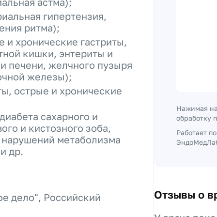
альная астма);
риальная гипертензия,
ения ритма);
е и хронические гастриты,
тной кишки, энтериты и
ни печени, желчного пузыря
очной железы);
ы, острые и хронические
Нажимая на
диабета сахарного и
обработку 
ого и кистозного зоба,
Работает п
, нарушений метаболизма
ЭндоМедЛаб
и др.
Отзывы о в
е дело", Российский