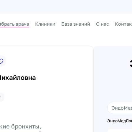
брать врача
Клиники
База знаний
О нас
Контак
Михайловна
г
ЭндоМедЛаб
кие бронхиты,