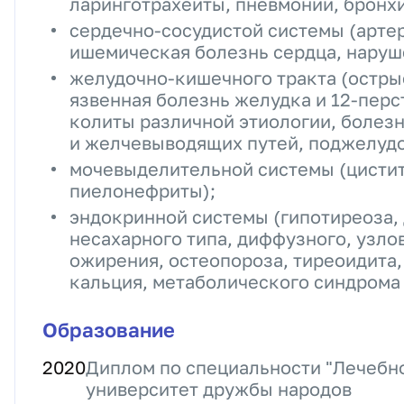
ларинготрахеиты, пневмонии, бронхи
сердечно-сосудистой системы (арте
ишемическая болезнь сердца, наруш
желудочно-кишечного тракта (остры
язвенная болезнь желудка и 12-перс
колиты различной этиологии, болез
и желчевыводящих путей, поджелуд
мочевыделительной системы (цистит
пиелонефриты);
эндокринной системы (гипотиреоза, 
несахарного типа, диффузного, узлов
ожирения, остеопороза, тиреоидита
кальция, метаболического синдрома 
Образование
2020
Диплом по специальности "Лечебно
университет дружбы народов