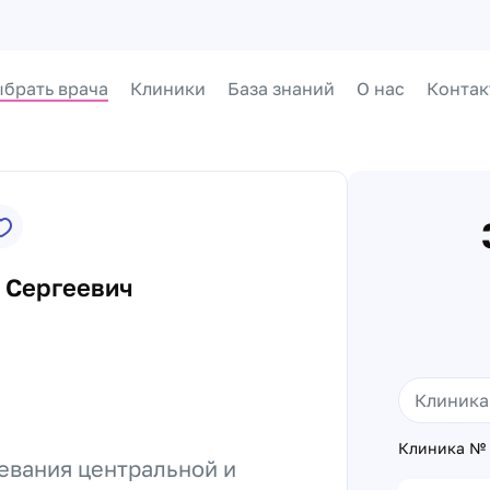
брать врача
Клиники
База знаний
О нас
Контак
 Сергеевич
Клиника № 
евания центральной и