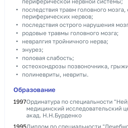
периферической нервной системы;
последствия травм головного мозга, 
периферических нервов;
последствия острого нарушения моз
родовые травмы головного мозга;
невралгия тройничного нерва;
энурез;
половая слабость;
остеохондрозы позвоночника, грыж
полиневриты, невриты.
Образование
1997
Ординатура по специальности "Ней
медицинский исследовательский ц
акад. Н.Н.Бурденко
1995
Диплом по специальности "Лечебно