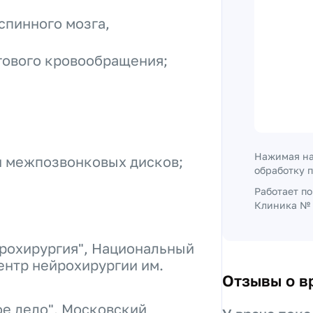
спинного мозга,
гового кровообращения;
Нажимая на
и межпозвонковых дисков;
обработку 
Работает п
Клиника № 
рохирургия", Национальный
ентр нейрохирургии им.
Отзывы о в
е дело", Московский