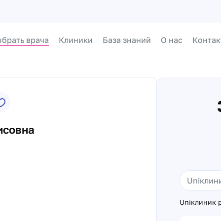
брать врача
Клиники
База знаний
О нас
Контак
исовна
Uniклиник р