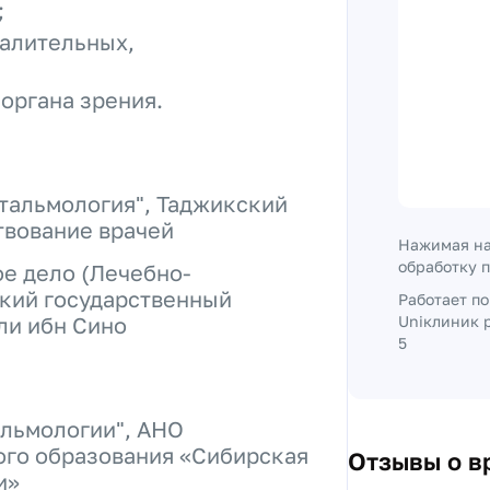
;
алительных,
органа зрения.
тальмология", Таджикский
твование врачей
Нажимая на
обработку 
е дело (Лечебно-
ский государственный
Работает п
ли ибн Сино
Uniклиник р
5
альмологии", АНО
го образования «Сибирская
Отзывы о в
и»