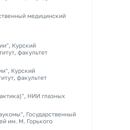
рственный медицинский
ии", Курский
итут, факультет
и", Курский
итут, факультет
актика)", НИИ глазных
аукомы", Государственный
й им. М. Горького