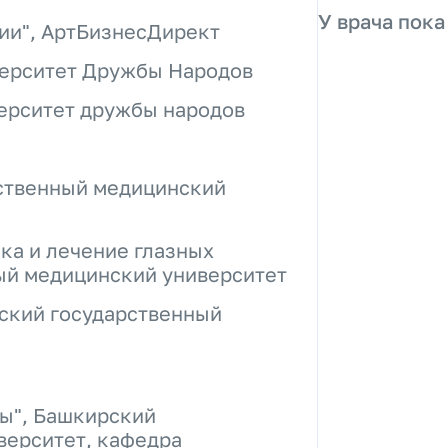
У врача пока
ии", АртБизнесДирект
верситет Дружбы Народов
верситет дружбы народов
рственный медицинский
ка и лечение глазных
ый медицинский университет
рский государственный
ты", Башкирский
верситет, кафедра