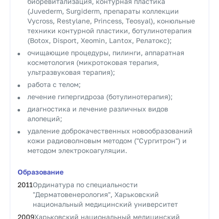
биоревитализация, контурная пластика
(Juvederm, Surgiderm, препараты коллекции
Vycross, Restylane, Princess, Teosyal), конюльные
техники контурной пластики, ботулинотерапия
(Botox, Disport, Xeomin, Lantox, Релатокс);
очищающие процедуры, пилинги, аппаратная
косметология (микротоковая терапия,
ультразвуковая терапия);
работа с телом;
лечение гипергидроза (ботулинотерапия);
диагностика и лечение различных видов
алопеций;
удаление доброкачественных новообразований
кожи радиоволновым методом ("Сургитрон") и
методом электрокоагуляции.
Образование
2011
Ординатура по специальности
"Дерматовенерология", Харьковский
национальный медицинский университет
2009
Харьковский национальный медицинский