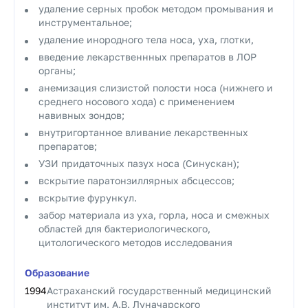
удаление серных пробок методом промывания и
инструментальное;
удаление инородного тела носа, уха, глотки,
введение лекарственнных препаратов в ЛОР
органы;
анемизация слизистой полости носа (нижнего и
среднего носового хода) с применением
навивных зондов;
внутригортанное вливание лекарственных
препаратов;
УЗИ придаточных пазух носа (Синускан);
вскрытие паратонзиллярных абсцессов;
вскрытие фурункул.
забор материала из уха, горла, носа и смежных
областей для бактериологического,
цитологического методов исследования
Образование
1994
Астраханский государственный медицинский
институт им. А.В. Луначарского