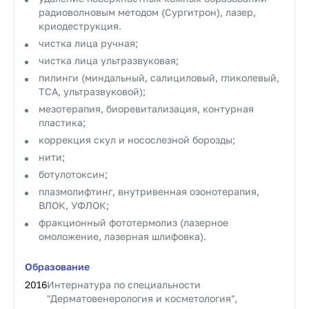
радиоволновым методом (Сургитрон), лазер,
криодеструкция.
чистка лица ручная;
чистка лица ультразвуковая;
пилинги (миндальный, салициловый, гликолевый,
ТСА, ультразвуковой);
мезотерапия, биоревитализация, контурная
пластика;
коррекция скул и носослезной борозды;
нити;
ботулотоксин;
плазмолифтинг, внутривенная озонотерапия,
ВЛОК, УФЛОК;
фракционный фототермолиз (лазерное
омоложение, лазерная шлифовка).
Образование
2016
Интернатура по специальности
"Дерматовенерология и косметология",