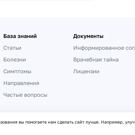
База знаний
Документы
Статьи
Информированное сог
Болезни
Врачебная тайна
Симптомы
Лицензии
Направления
Частые вопросы
 не может быть использована для постановки диагноза, назнач
ьзования вы помогаете нам сделать сайт лучше. Например, улу
онфиденциальности
©
2016
– 2026
«Врачи онлайн»
Дог