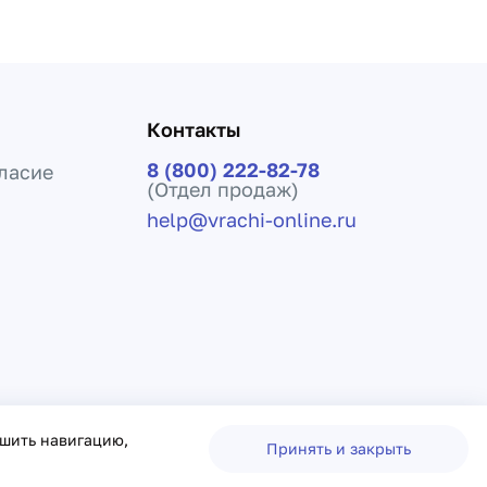
Контакты
8 (800) 222-82-78
ласие
(Отдел продаж)
help@vrachi-online.ru
ения лечения и не заменяет прием врача.
чшить навигацию,
Принять и закрыть
овор оферты