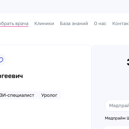
брать врача
Клиники
База знаний
О нас
Контак
ргеевич
ЗИ-специалист
Уролог
Медпрайм Ш