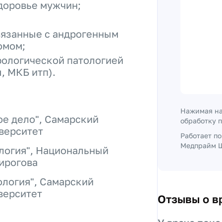
доровье мужчин;
вязанные с андрогенным
омом;
рологической патологией
, МКБ итп).
Нажимая на
ое дело", Самарский
обработку 
верситет
Работает п
Медпрайм Ш
логия", Национальный
ирогова
ология", Самарский
верситет
Отзывы о в