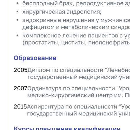
бесплодный брак, репродуктивное з
хирургическая андрология;
эндокринные нарушения у мужчин с
дефицитом и метаболическим синдр
комплексное лечение пациентов с у
(простатиты, циститы, пиелонефриты
Образование
2005
Диплом по специальности "Лечебн
государственный медицинский уни
2007
Ординатура по специальности "Уро
медико-хирургический центр им. П
2015
Аспирантура по специальности "Ур
государственный медицинский уни
Курсы повышения квалификации