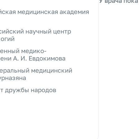
У врача пока
ийская медицинская академия
ссийский научный центр
логий
венный медико-
ени А. И. Евдокимова
едеральный медицинский
урназяна
ет дружбы народов