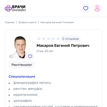
ВРАЧИ
ОНЛАЙН
Главная
Выбрать врача
Макаров Евгений Петрович
0
отзывов
Макаров Евгений Петрович
Стаж 20 лет
Рентгенолог
Специализация
флюорография легких;
рентген желудка;
ирригоскопия;
урография;
рентгенография костей, суставов и позвоночника;