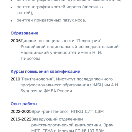
рентгенография костей черепа (височных
костей);
рентген придаточных пазух носа.
Образование
2006
Диплом по специальности "Педиатрия",
Российский национальный исследовательский
медицинский университет имени Н. И.
Пирогова
Курсы повышения квалификации
2010
"Рентгенология", Институт последипломного
профессионального образования ФМБЦ им А.И.
Бурназяна ФМБА России
Опыт работы
2022
-
2025
Врач-рентгенолог, НПКЦ ДИТ ДЗМ
2015
-
2022
Заведующий отделением
рентгенологической диагностики. Врач
МРТ, ГБУЗ г. Москвы ГП № 107 ДЗМ