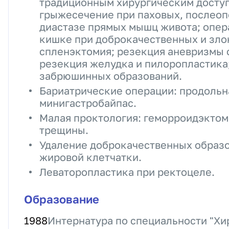
традиционным хирургическим доступ
грыжесечение при паховых, послео
диастазе прямых мышц живота; опера
кишке при доброкачественных и зло
спленэктомия; резекция аневризмы 
резекция желудка и пилоропластика
забрюшинных образований.
Бариатрические операции: продольн
минигастробайпас.
Малая проктология: геморроидэктом
трещины.
Удаление доброкачественных образ
жировой клетчатки.
Леваторопластика при ректоцеле.
Образование
1988
Интернатура по специальности "Хи