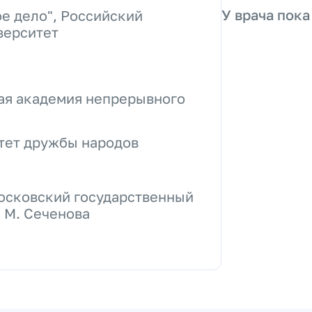
У врача пока
е дело", Российский
верситет
кая академия непрерывного
итет дружбы народов
осковский государственный
 М. Сеченова