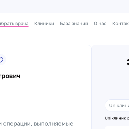
брать врача
Клиники
База знаний
О нас
Контак
трович
Uniклиник р
и операции, выполняемые