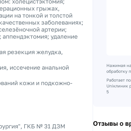
ом: холецистэктомия;
перационных грыжах,
ции на тонкой и толстой
качественных заболеваниях;
селезёночной артерии;
; аппендэктомия; удаление
ая резекция желудка,
Нажимая на
ия, иссечение анальной
обработку 
Работает п
ований кожи и подкожно-
Uniклиник р
5
Отзывы о в
рургия", ГКБ № 31 ДЗМ