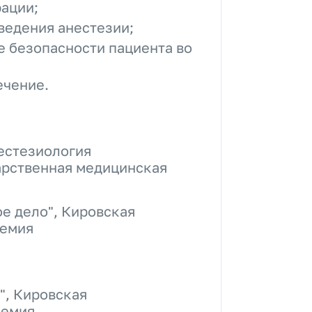
рации;
ведения анестезии;
е безопасности пациента во
ечение.
естезиология
арственная медицинская
е дело", Кировская
демия
", Кировская
демия