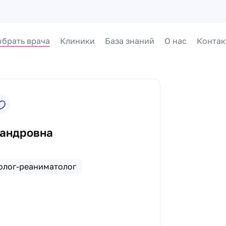
брать врача
Клиники
База знаний
О нас
Контак
сандровна
олог-реаниматолог