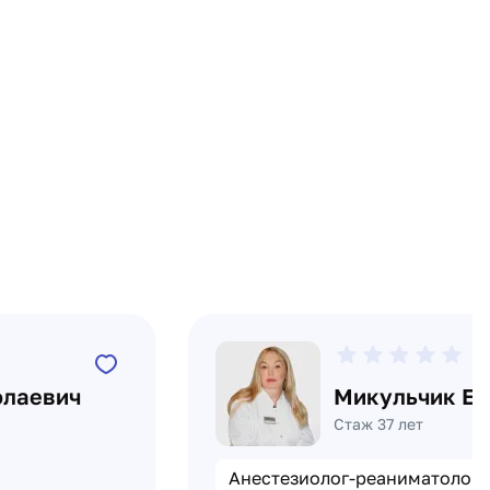
0
олаевич
Микульчик Ел
Стаж 37 лет
Анестезиолог-реаниматолог