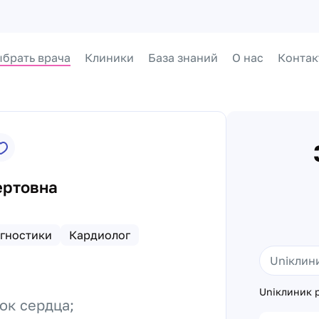
брать врача
Клиники
База знаний
О нас
Контак
ертовна
гностики
Кардиолог
Uniклиник р
ок сердца;