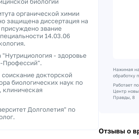
дицинской биологии
итута органической химии
но защищена диссертация на
 присуждено звание
специальности 14.03.06
кология.
 "Нутрициология - здоровье
н-Профессий".
Нажимая на
 соискание докторской
обработку 
ора биологических наук по
Работает п
, клиническая
Центр новы
Правды, 8
верситет Долголетия" по
олог.
Отзывы о в