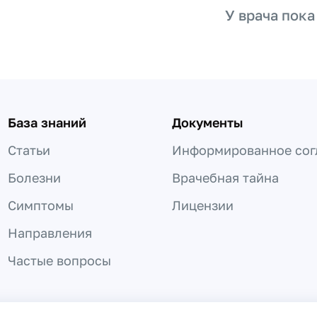
У врача пока
База знаний
Документы
Статьи
Информированное сог
Болезни
Врачебная тайна
Симптомы
Лицензии
Направления
Частые вопросы
 не может быть использована для постановки диагноза, назнач