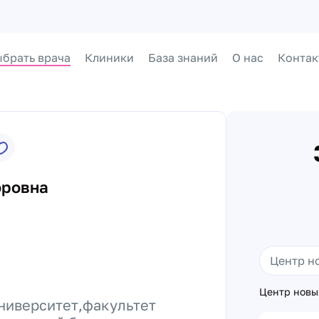
брать врача
Клиники
База знаний
О нас
Контак
оровна
Центр новы
ниверситет,факультет