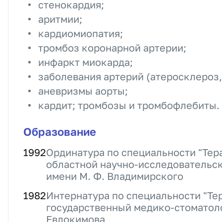
стенокардия;
аритмии;
кардиомиопатия;
тромбоз коронарной артерии;
инфаркт миокарда;
заболевания артерий (атеросклероз,
аневризмы аорты;
кардит; тромбозы и тромбофлебиты.
Образование
1992
Ординатура по специальности "Тер
областной научно-исследовательск
имени М. Ф. Владимирского
1982
Интернатура по специальности "Те
государственный медико-стоматол
Евдокимова