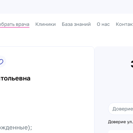
брать врача
Клиники
База знаний
О нас
Контак
атольевна
Доверие ул
ожденные);