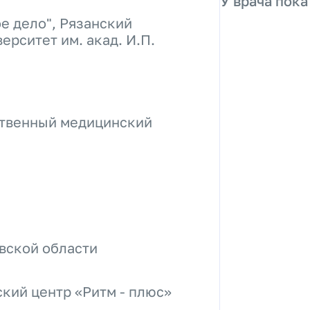
У врача пока
е дело", Рязанский
рситет им. акад. И.П.
ственный медицинский
вской области
кий центр «Ритм - плюс»