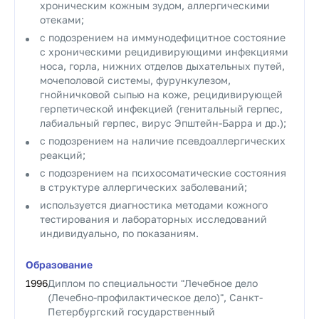
хроническим кожным зудом, аллергическими
отеками;
с подозрением на иммунодефицитное состояние
с хроническими рецидивирующими инфекциями
носа, горла, нижних отделов дыхательных путей,
мочеполовой системы, фурункулезом,
гнойничковой сыпью на коже, рецидивирующей
герпетической инфекцией (генитальный герпес,
лабиальный герпес, вирус Эпштейн-Барра и др.);
с подозрением на наличие псевдоаллергических
реакций;
с подозрением на психосоматические состояния
в структуре аллергических заболеваний;
используется диагностика методами кожного
тестирования и лабораторных исследований
индивидуально, по показаниям.
Образование
1996
Диплом по специальности "Лечебное дело
(Лечебно-профилактическое дело)", Санкт-
Петербургский государственный