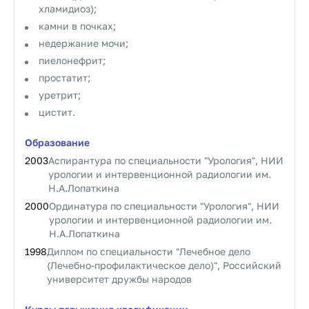
хламидиоз);
камни в почках;
недержание мочи;
пиелонефрит;
простатит;
уретрит;
цистит.
Образование
2003
Аспирантура по специальности "Урология", НИИ
урологии и интервенционной радиологии им.
Н.А.Лопаткина
2000
Ординатура по специальности "Урология", НИИ
урологии и интервенционной радиологии им.
Н.А.Лопаткина
1998
Диплом по специальности "Лечебное дело
(Лечебно-профилактическое дело)", Российский
университет дружбы народов