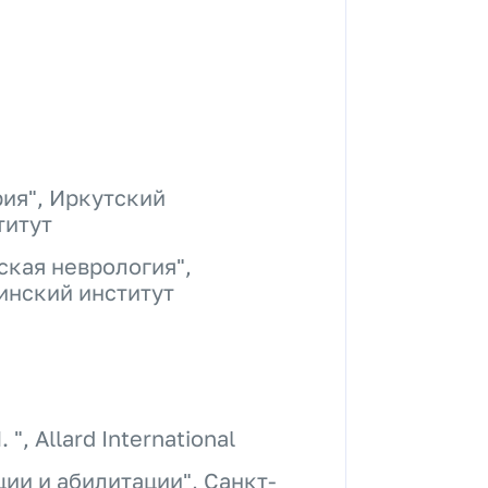
ия", Иркутский
титут
ская неврология",
инский институт
, Allard International
ии и абилитации", Санкт-