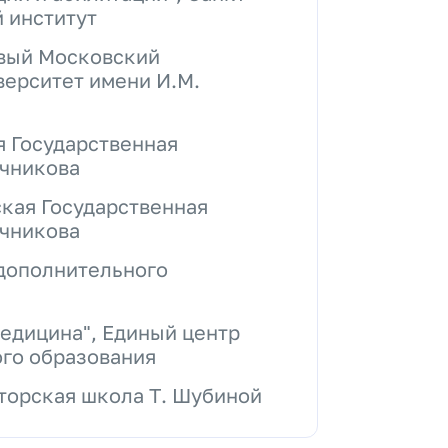
 институт
рвый Московский
ерситет имени И.М.
я Государственная
ечникова
ская Государственная
ечникова
 дополнительного
едицина", Единый центр
го образования
вторская школа Т. Шубиной