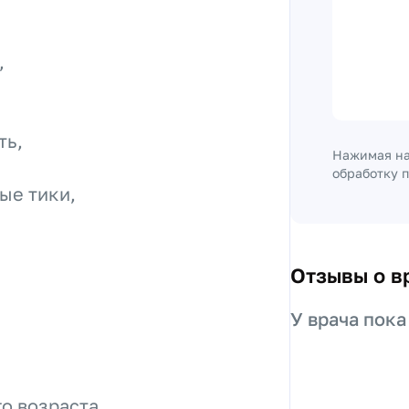
,
ть,
Нажимая на
обработку 
ые тики,
Отзывы о в
У врача пока
о возраста,