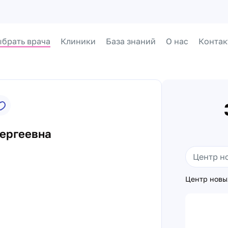
брать врача
Клиники
База знаний
О нас
Контак
Сергеевна
Центр новы