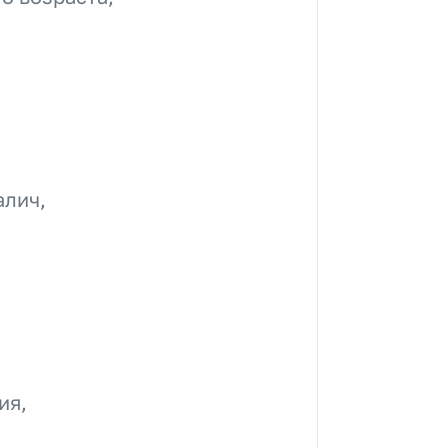
алич,
ия,