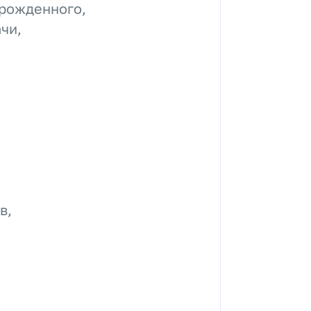
орожденного,
чи,
в,