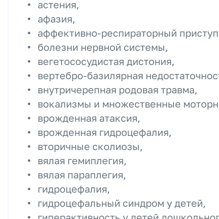
астения,
афазия,
аффективно-респираторный приступ
болезни нервной системы,
вегетососудистая дистония,
вертебро-базилярная недостаточнос
внутричерепная родовая травма,
вокализмы и множественные моторн
врожденная атаксия,
врожденная гидроцефалия,
вторичные сколиозы,
вялая гемиплегия,
вялая параплегия,
гидроцефалия,
гидроцефальный синдром у детей,
гиперактивность у детей дошкольног