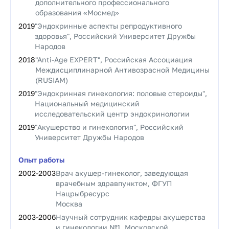
дополнительного профессионального
образования «Мосмед»
2019
"Эндокринные аспекты репродуктивного
здоровья", Российский Университет Дружбы
Народов
2018
"Anti-Age EXPERT", Российская Ассоциация
Междисциплинарной Антивозрасной Медицины
(RUSIAM)
2019
"Эндокринная гинекология: половые стероиды",
Национальный медицинский
исследовательский центр эндокринологии
2019
"Акушерство и гинекология", Российский
Университет Дружбы Народов
Опыт работы
2002
-
2003
Врач акушер-гинеколог, заведующая
врачебным здравпунктом, ФГУП
Нацрыбресурс
Москва
2003
-
2006
Научный сотрудник кафедры акушерства
и гинекологии №1, Московской