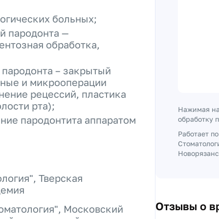
логических больных;
й пародонта —
ентозная обработка,
 пародонта – закрытый
тные и микрооперации
анение рецессий, пластика
лости рта);
Нажимая на
ние пародонтита аппаратом
обработку 
Работает п
Стоматолог
Новорязанск
логия", Тверская
демия
Отзывы о в
оматология", Московский