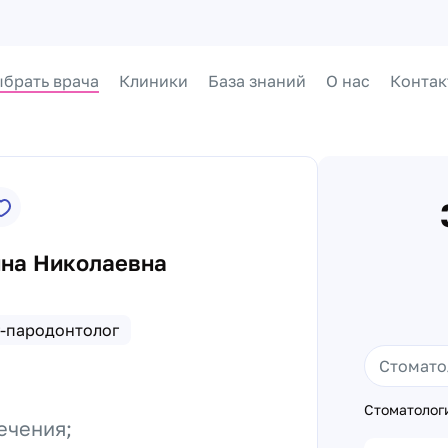
брать врача
Клиники
База знаний
О нас
Контак
ина Николаевна
-пародонтолог
Стоматологи
ечения;