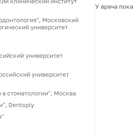
кий клинический институт
У врача пока
одонтология", Московский
огический университет
ссийский университет
Российский университет
 в стоматологии", Москва
", Dentsply
и"