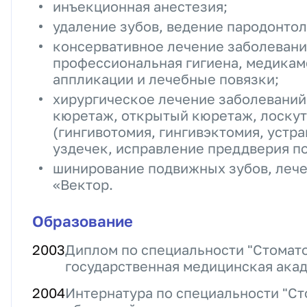
инъекционная анестезия;
удаление зубов, ведение пародонто
консервативное лечение заболевани
профессиональная гигиена, медикам
аппликации и лечебные повязки;
хирургическое лечение заболеваний
кюретаж, открытый кюретаж, лоску
(гингивотомия, гингивэктомия, устр
уздечек, исправление преддверия по
шинирование подвижных зубов, лече
«Вектор.
Образование
2003
Диплом по специальности "Стомато
государственная медицинская ака
2004
Интернатура по специальности "Ст