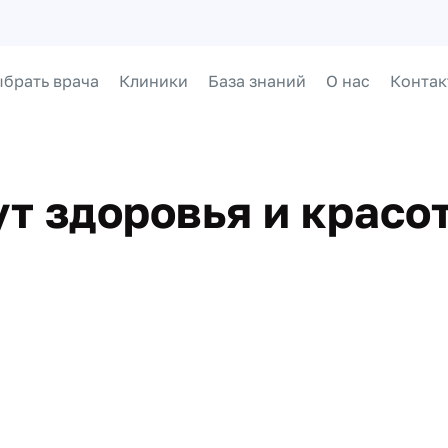
брать врача
Клиники
База знаний
О нас
Контак
т здоровья и красо