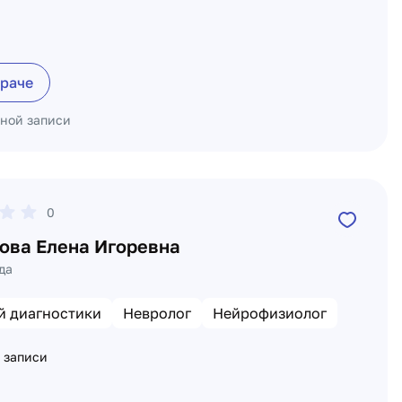
враче
ьной записи
0
ова Елена Игоревна
да
й диагностики
Невролог
Нейрофизиолог
 записи