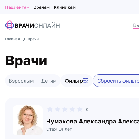
Пациентам
Врачам
Клиникам
ВРАЧИ
ОНЛАЙН
Вы
Главная
Врачи
Врачи
Фильтр врачей
Взрослым
Детям
Фильтр
Сбросить фильт
Список врачей
0
Чумакова Александра Алекс
Стаж 14 лет