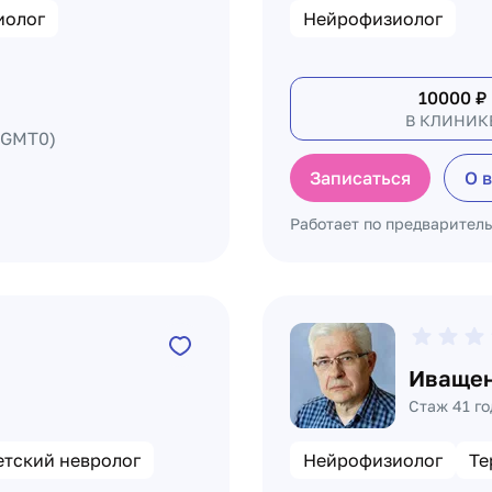
иолог
Нейрофизиолог
10000
₽
В КЛИНИК
(GMT0)
Записаться
О 
Работает по предварител
а
Иващен
Стаж 41 го
етский невролог
Нейрофизиолог
Те