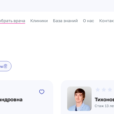
брать врача
Клиники
База знаний
О нас
Контак
ры
андровна
Тихоно
Стаж 13 ле