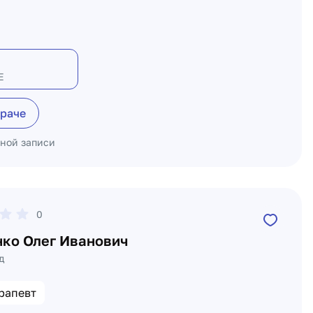
Е
враче
ьной записи
0
ко Олег Иванович
д
рапевт