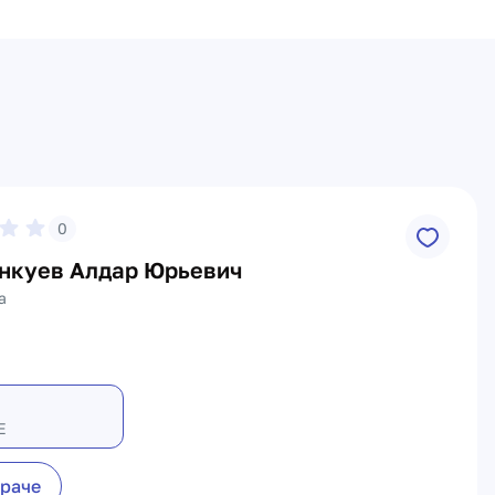
0
нкуев Алдар Юрьевич
а
Е
враче