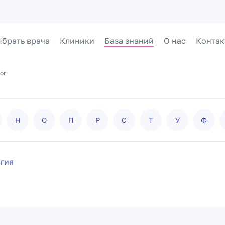
брать врача
Клиники
База знаний
О нас
Контак
ог
Н
О
П
Р
С
Т
У
Ф
гия