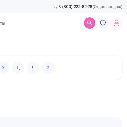
8 (800) 222-82-78
(Отдел продаж)
ты
Поиск
Х
Ц
Ч
Э