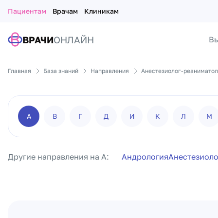
Пациентам
Врачам
Клиникам
ВРАЧИ
ОНЛАЙН
Вы
Главная
База знаний
Направления
Анестезиолог-реаниматол
А
В
Г
Д
И
К
Л
М
Другие направления на А:
Андрология
Анестезиоло