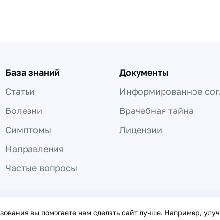
База знаний
Документы
Статьи
Информированное сог
Болезни
Врачебная тайна
Симптомы
Лицензии
Направления
Частые вопросы
 не может быть использована для постановки диагноза, назнач
ьзования вы помогаете нам сделать сайт лучше. Например, улу