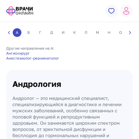
ВРАЧИ
ОНЛАЙН
А
В
Г
Д
И
К
Л
М
Н
О
П
Другие направления на А:
Ангиохирург
Анестезиолог-реаниматолог
Андрология
Андролог — это медицинский специалист,
специализирующийся в диагностике и лечении
мужских заболеваний, особенно связанных с
половой функцией и репродуктивным
здоровьем. Он занимается широким спектром
вопросов, от эректильной дисфункции и
бесплодия до гормональных нарушений и