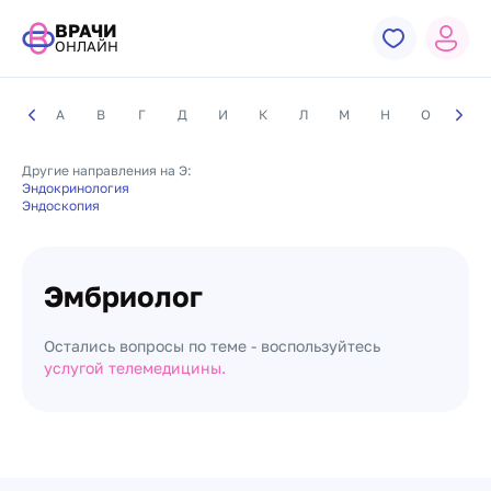
ВРАЧИ
ОНЛАЙН
А
В
Г
Д
И
К
Л
М
Н
О
П
Другие направления на Э:
Эндокринология
Эндоскопия
Эмбриолог
Остались вопросы по теме - воспользуйтесь
услугой телемедицины.