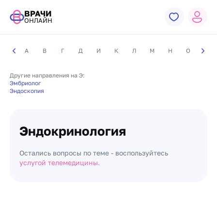
ВРАЧИ
ОНЛАЙН
А
В
Г
Д
И
К
Л
М
Н
О
П
Другие направления на Э:
Эмбриолог
Эндоскопия
Эндокринология
Остались вопросы по теме - воспользуйтесь
услугой телемедицины.