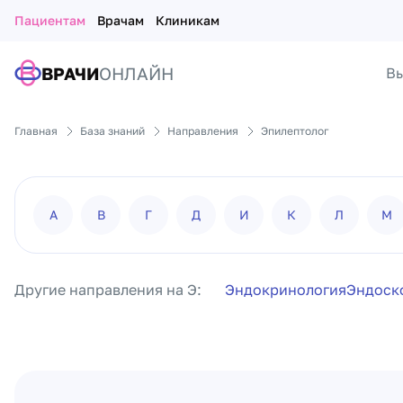
Пациентам
Врачам
Клиникам
ВРАЧИ
ОНЛАЙН
Вы
Главная
База знаний
Направления
Эпилептолог
А
В
Г
Д
И
К
Л
М
Другие направления на Э:
Эндокринология
Эндоск