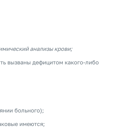
химический анализы крови;
ыть вызваны дефицитом какого-либо
янии больного);
аковые имеются;