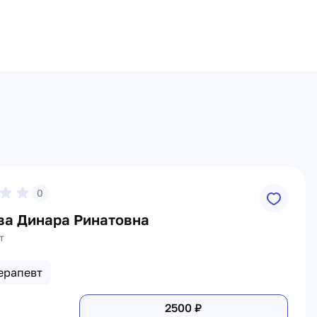
0
ва Динара Ринатовна
т
ерапевт
2500
₽