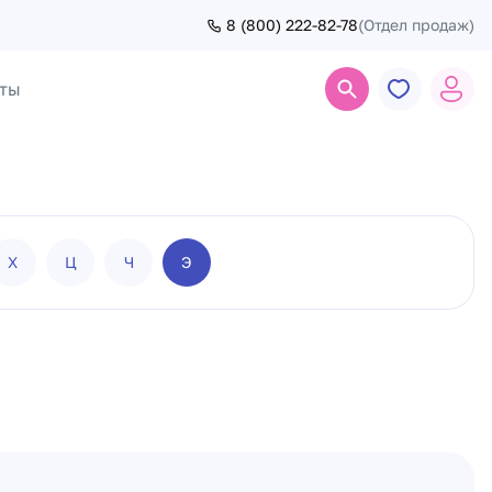
8 (800) 222-82-78
(Отдел продаж)
ты
Поиск
Х
Ц
Ч
Э