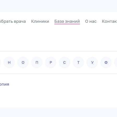
брать врача
Клиники
База знаний
О нас
Контак
Н
О
П
Р
С
Т
У
Ф
опия