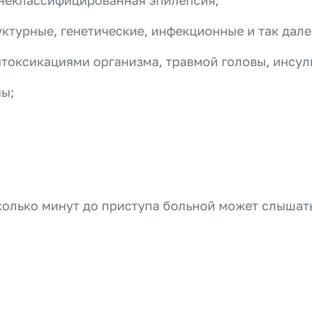
 неклассифицированная эпилепсия;
ктурные, генетические, инфекционные и так дале
оксикациями организма, травмой головы, инсульт
ы;
колько минут до приступа больной может слышать