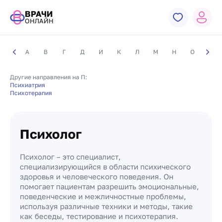
ВРАЧИ
ОНЛАЙН
А
В
Г
Д
И
К
Л
М
Н
О
П
Другие направления на П:
Психиатрия
Психотерапия
Психолог
Психолог – это специалист,
специализирующийся в области психического
здоровья и человеческого поведения. Он
помогает пациентам разрешить эмоциональные,
поведенческие и межличностные проблемы,
используя различные техники и методы, такие
как беседы, тестирование и психотерапия.