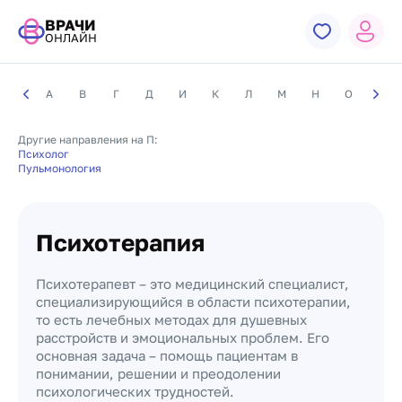
ВРАЧИ
ОНЛАЙН
А
В
Г
Д
И
К
Л
М
Н
О
П
Другие направления на П:
Психолог
Пульмонология
Психотерапия
Психотерапевт – это медицинский специалист,
специализирующийся в области психотерапии,
то есть лечебных методах для душевных
расстройств и эмоциональных проблем. Его
основная задача – помощь пациентам в
понимании, решении и преодолении
психологических трудностей.