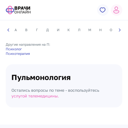
ВРАЧИ
ОНЛАЙН
А
В
Г
Д
И
К
Л
М
Н
О
П
Другие направления на П:
Психолог
Психотерапия
Пульмонология
Остались вопросы по теме - воспользуйтесь
услугой телемедицины.