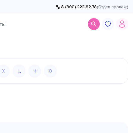
8 (800) 222-82-78
(Отдел продаж)
ты
Поиск
Х
Ц
Ч
Э