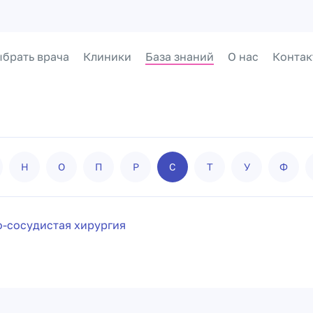
брать врача
Клиники
База знаний
О нас
Контак
Н
О
П
Р
С
Т
У
Ф
-сосудистая хирургия