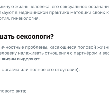
тимную жизнь человека, его сексуальное осознан
льзуют в медицинской практике методики своих к
огия, гинекология.
шать сексологи?
личностные проблемы, касающиеся половой жизни 
еловеку налаживать отношения с партнёром и ве
й жизни выделяют:
оргазма или полное его отсутсвие);
ового акта;