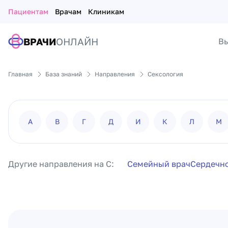
Пациентам
Врачам
Клиникам
ВРАЧИ
ОНЛАЙН
Вы
Главная
База знаний
Направления
Сексология
А
В
Г
Д
И
К
Л
М
Другие направления на С:
Семейный врач
Сердечно