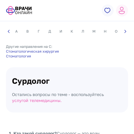
ВРАЧИ
ОНЛАЙН
А
В
Г
Д
И
К
Л
М
Н
О
П
Другие направления на С:
Стоматологическая хирургия
Стоматология
Сурдолог
Остались вопросы по теме - воспользуйтесь
услугой телемедицины.
1. Кто такой сурдолог?
Сурдолог — это врач,