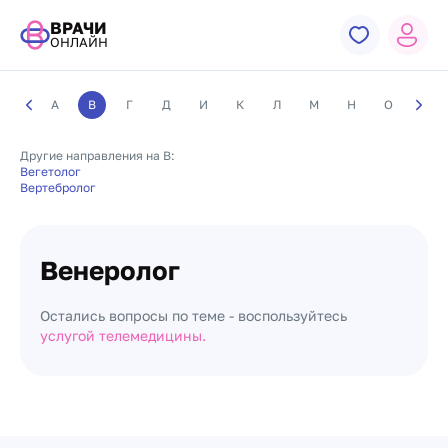
ВРАЧИ
ОНЛАЙН
А
В
Г
Д
И
К
Л
М
Н
О
П
Другие направления на В:
Вегетолог
Вертебролог
Венеролог
Остались вопросы по теме - воспользуйтесь
услугой телемедицины.