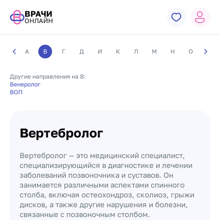
ВРАЧИ
ОНЛАЙН
А
В
Г
Д
И
К
Л
М
Н
О
П
Другие направления на В:
Венеролог
ВОП
Вертебролог
Вертебролог — это медицинский специалист,
специализирующийся в диагностике и лечении
заболеваний позвоночника и суставов. Он
занимается различными аспектами спинного
столба, включая остеохондроз, сколиоз, грыжи
дисков, а также другие нарушения и болезни,
связанные с позвоночным столбом.