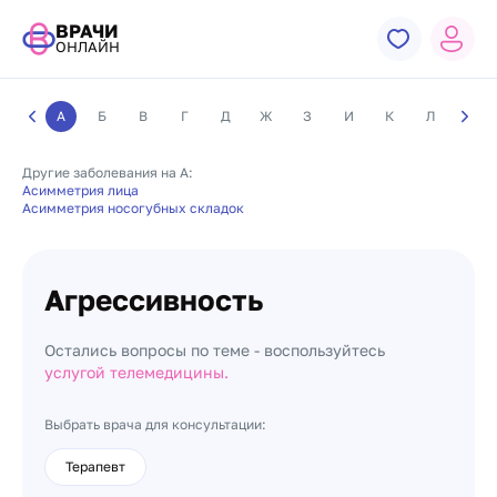
ВРАЧИ
ОНЛАЙН
А
Б
В
Г
Д
Ж
З
И
К
Л
М
Другие заболевания на А:
Асимметрия лица
Асимметрия носогубных складок
Агрессивность
Остались вопросы по теме - воспользуйтесь
услугой телемедицины.
Выбрать врача для консультации:
Терапевт