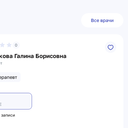
Все врачи
0
ова Галина Борисовна
ет
ерапевт
Е
 записи