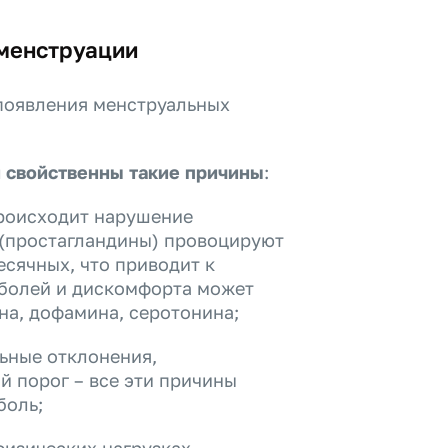
 менструации
появления менструальных
 свойственны такие причины
:
происходит нарушение
 (простагландины) провоцируют
сячных, что приводит к
 болей и дискомфорта может
а, дофамина, серотонина;
льные отклонения,
й порог – все эти причины
боль;