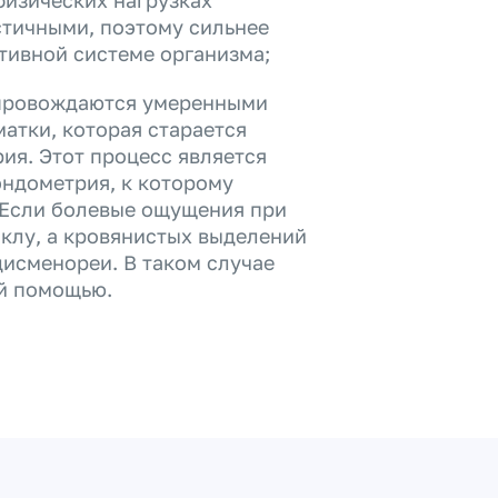
физических нагрузках
стичными, поэтому сильнее
тивной системе организма;
опровождаются умеренными
атки, которая старается
ия. Этот процесс является
эндометрия, к которому
 Если болевые ощущения при
иклу, а кровянистых выделений
дисменореи. В таком случае
ой помощью.