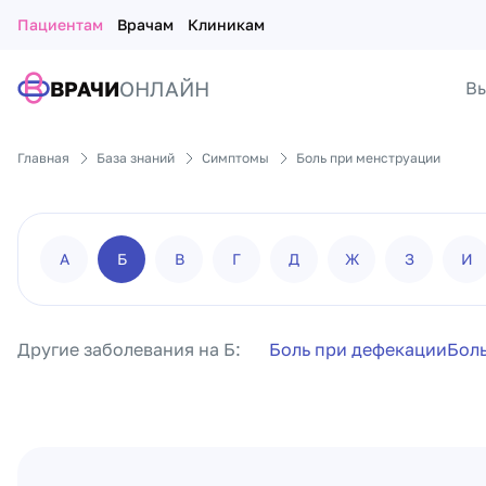
Пациентам
Врачам
Клиникам
ВРАЧИ
ОНЛАЙН
Вы
Главная
База знаний
Симптомы
Боль при менструации
А
Б
В
Г
Д
Ж
З
И
Другие заболевания на Б:
Боль при дефекации
Бол