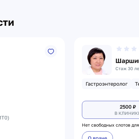
сти
Шаршик
Стаж 30 л
Гастроэнтеролог
Т
2500
₽
В КЛИНИК
T0)
Нет свободных слотов для
О враче