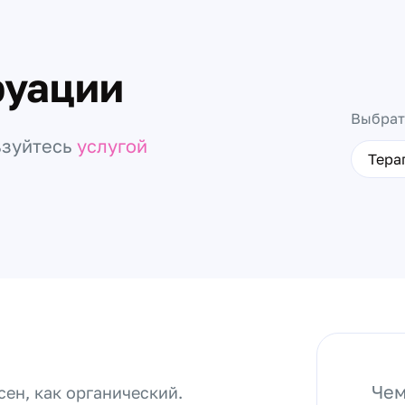
руации
Выбрат
ьзуйтесь
услугой
Тера
Чем
сен, как органический.