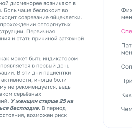
ной дисменорее возникают в
Физ
. Боль чаще беспокоит во
мен
сходит созревание яйцеклетки.
 прохождении отторгнутых
Спе
струации. Первичная
ния и стать причиной затяжной
Пат
мен
 как может быть индикатором
появляется в первый день
Со
ации. В эти дни пациентки
 активности, иногда боли
При
му не рекомендуется, ведь
аком серьёзных
Как
ний.
У женщин старше 25 на
ться бесплодие
. В период
Чем
остояния, возможен риск