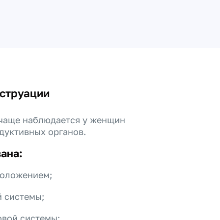
нструации
 чаще наблюдается у женщин
дуктивных органов.
вана
:
положением;
 системы;
овой системы;