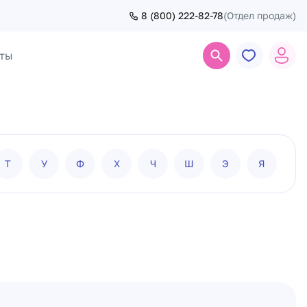
8 (800) 222-82-78
(Отдел продаж)
ты
Поиск
Т
У
Ф
Х
Ч
Ш
Э
Я