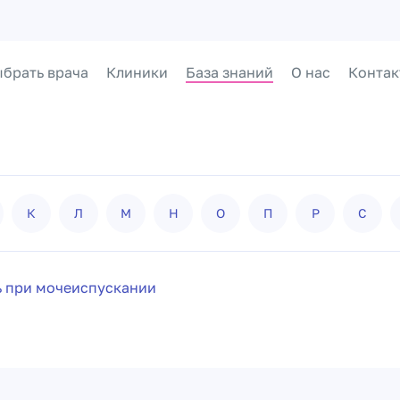
брать врача
Клиники
База знаний
О нас
Контак
К
Л
М
Н
О
П
Р
С
ь при мочеиспускании