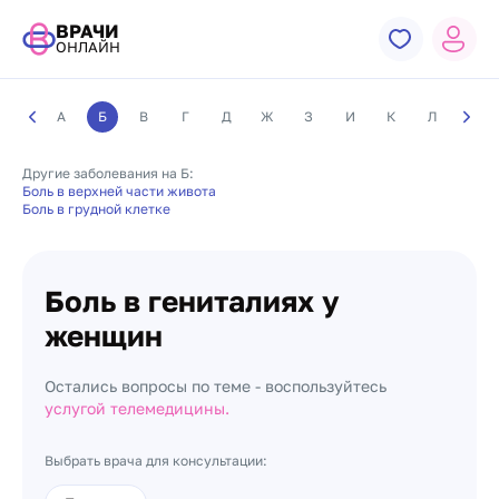
ВРАЧИ
ОНЛАЙН
А
Б
В
Г
Д
Ж
З
И
К
Л
М
Другие заболевания на Б:
Боль в верхней части живота
Боль в грудной клетке
Боль в гениталиях у
женщин
Остались вопросы по теме - воспользуйтесь
услугой телемедицины.
Выбрать врача для консультации: