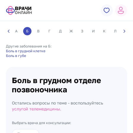
ВРАЧИ
ОНЛАЙН
А
Б
В
Г
Д
Ж
З
И
К
Л
М
Другие заболевания на Б:
Боль в грудной клетке
Боль в губе
Боль в грудном отделе
позвоночника
Остались вопросы по теме - воспользуйтесь
услугой телемедицины.
Выбрать врача для консультации: